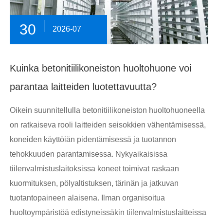
30
2026-07
Kuinka betonitiilikoneiston huoltohuone voi
parantaa laitteiden luotettavuutta?
Oikein suunnitellulla betonitiilikoneiston huoltohuoneella
on ratkaiseva rooli laitteiden seisokkien vähentämisessä,
koneiden käyttöiän pidentämisessä ja tuotannon
tehokkuuden parantamisessa. Nykyaikaisissa
tiilenvalmistuslaitoksissa koneet toimivat raskaan
kuormituksen, pölyaltistuksen, tärinän ja jatkuvan
tuotantopaineen alaisena. Ilman organisoitua
huoltoympäristöä edistyneissäkin tiilenvalmistuslaitteissa