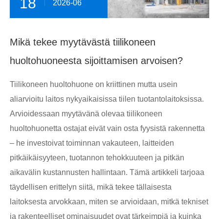
18
2026-06
Mikä tekee myytävästä tiilikoneen
huoltohuoneesta sijoittamisen arvoisen?
Tiilikoneen huoltohuone on kriittinen mutta usein
aliarvioitu laitos nykyaikaisissa tiilen tuotantolaitoksissa.
Arvioidessaan myytävänä olevaa tiilikoneen
huoltohuonetta ostajat eivät vain osta fyysistä rakennetta
– he investoivat toiminnan vakauteen, laitteiden
pitkäikäisyyteen, tuotannon tehokkuuteen ja pitkän
aikavälin kustannusten hallintaan. Tämä artikkeli tarjoaa
täydellisen erittelyn siitä, mikä tekee tällaisesta
laitoksesta arvokkaan, miten se arvioidaan, mitkä tekniset
ja rakenteelliset ominaisuudet ovat tärkeimpiä ja kuinka