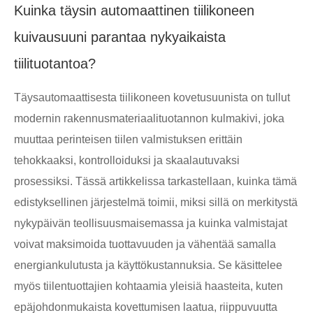
Kuinka täysin automaattinen tiilikoneen
kuivausuuni parantaa nykyaikaista
tiilituotantoa?
Täysautomaattisesta tiilikoneen kovetusuunista on tullut
modernin rakennusmateriaalituotannon kulmakivi, joka
muuttaa perinteisen tiilen valmistuksen erittäin
tehokkaaksi, kontrolloiduksi ja skaalautuvaksi
prosessiksi. Tässä artikkelissa tarkastellaan, kuinka tämä
edistyksellinen järjestelmä toimii, miksi sillä on merkitystä
nykypäivän teollisuusmaisemassa ja kuinka valmistajat
voivat maksimoida tuottavuuden ja vähentää samalla
energiankulutusta ja käyttökustannuksia. Se käsittelee
myös tiilentuottajien kohtaamia yleisiä haasteita, kuten
epäjohdonmukaista kovettumisen laatua, riippuvuutta