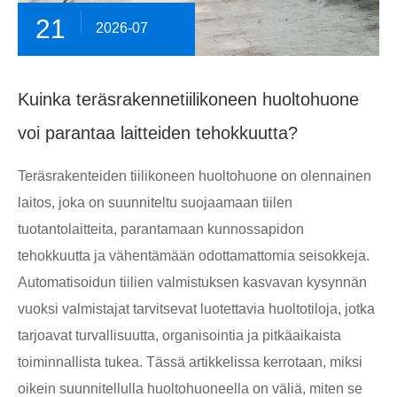
21
2026-07
Kuinka teräsrakennetiilikoneen huoltohuone
voi parantaa laitteiden tehokkuutta?
Teräsrakenteiden tiilikoneen huoltohuone on olennainen
laitos, joka on suunniteltu suojaamaan tiilen
tuotantolaitteita, parantamaan kunnossapidon
tehokkuutta ja vähentämään odottamattomia seisokkeja.
Automatisoidun tiilien valmistuksen kasvavan kysynnän
vuoksi valmistajat tarvitsevat luotettavia huoltotiloja, jotka
tarjoavat turvallisuutta, organisointia ja pitkäaikaista
toiminnallista tukea. Tässä artikkelissa kerrotaan, miksi
oikein suunnitellulla huoltohuoneella on väliä, miten se