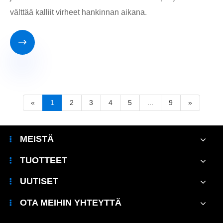
välttää kalliit virheet hankinnan aikana.

«
1
2
3
4
5
...
9
»
MEISTÄ
TUOTTEET
UUTISET
OTA MEIHIN YHTEYTTÄ