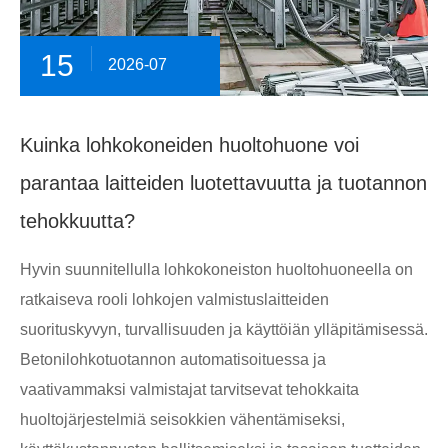
15
2026-07
Kuinka lohkokoneiden huoltohuone voi
parantaa laitteiden luotettavuutta ja tuotannon
tehokkuutta?
Hyvin suunnitellulla lohkokoneiston huoltohuoneella on
ratkaiseva rooli lohkojen valmistuslaitteiden
suorituskyvyn, turvallisuuden ja käyttöiän ylläpitämisessä.
Betonilohkotuotannon automatisoituessa ja
vaativammaksi valmistajat tarvitsevat tehokkaita
huoltojärjestelmiä seisokkien vähentämiseksi,