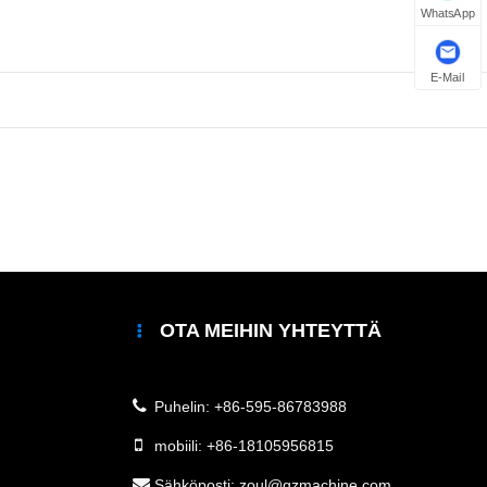
WhatsApp
E-Mail
OTA MEIHIN YHTEYTTÄ
Puhelin:
+86-595-86783988
mobiili:
+86-18105956815
Sähköposti:
zoul@qzmachine.com