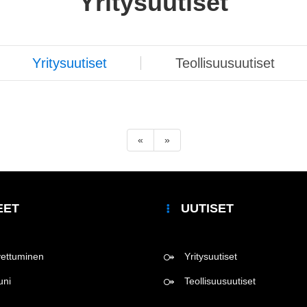
Yritysuutiset
Yritysuutiset
Teollisuusuutiset
«
»
EET
UUTISET
vettuminen
Yritysuutiset
uni
Teollisuusuutiset