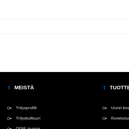
MEISTÄ
TUOTT
Yritysprofiili
Uunin ko
Yrityskulttuuri
Kovetusu
QGM -kunnia