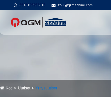
8618105956815
zoul@qzmachine.com
Koti
Uutiset
Yritysuutiset