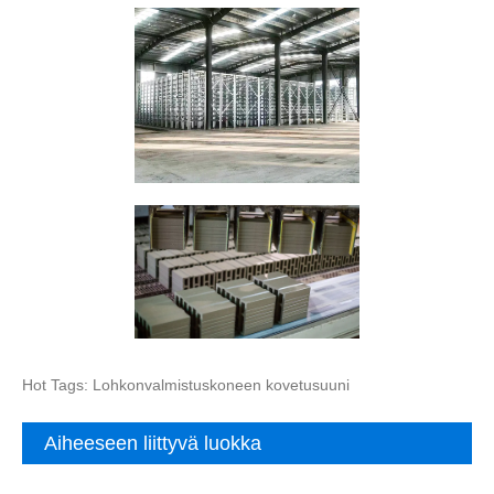
Hot Tags: Lohkonvalmistuskoneen kovetusuuni
Aiheeseen liittyvä luokka