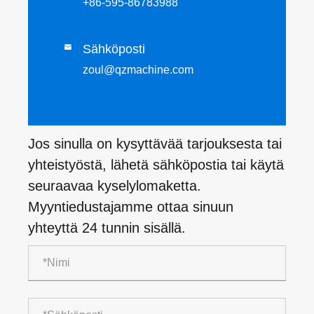
+86-595-86783988
Sähköposti

zoul@qzmachine.com
Jos sinulla on kysyttävää tarjouksesta tai
yhteistyöstä, lähetä sähköpostia tai käytä
seuraavaa kyselylomaketta.
Myyntiedustajamme ottaa sinuun
yhteyttä 24 tunnin sisällä.