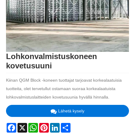
Lohkonvalmistuskoneen
kovetusuuni
Kiinan QGM Block -koneen tuottajat tarjoavat korkealaatuisia
tuotteita, olet tervetullut ostamaan suoraa korkealaatuista
lohkovalmistuslaitteiden kovetusuunia hyvällä hinnalla.
Lähetä kysely
Facebook
X
WhatsApp
Pinterest
LinkedIn
Share