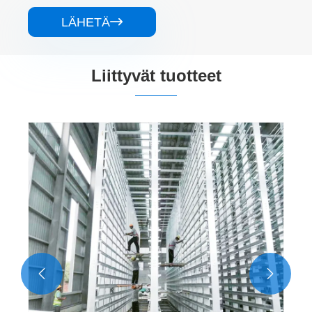
LÄHETÄ

Liittyvät tuotteet

