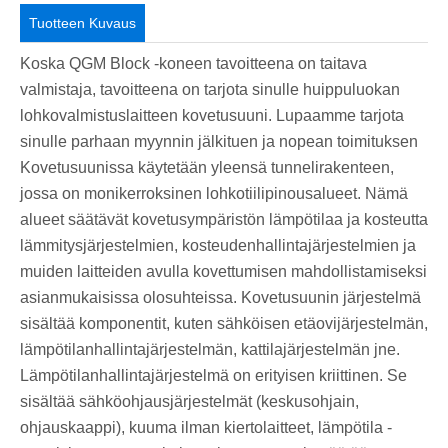
Tuotteen Kuvaus
Koska QGM Block -koneen tavoitteena on taitava
valmistaja, tavoitteena on tarjota sinulle huippuluokan
lohkovalmistuslaitteen kovetusuuni. Lupaamme tarjota
sinulle parhaan myynnin jälkituen ja nopean toimituksen
Kovetusuunissa käytetään yleensä tunnelirakenteen,
jossa on monikerroksinen lohkotiilipinousalueet. Nämä
alueet säätävät kovetusympäristön lämpötilaa ja kosteutta
lämmitysjärjestelmien, kosteudenhallintajärjestelmien ja
muiden laitteiden avulla kovettumisen mahdollistamiseksi
asianmukaisissa olosuhteissa. Kovetusuunin järjestelmä
sisältää komponentit, kuten sähköisen etäovijärjestelmän,
lämpötilanhallintajärjestelmän, kattilajärjestelmän jne.
Lämpötilanhallintajärjestelmä on erityisen kriittinen. Se
sisältää sähköohjausjärjestelmät (keskusohjain,
ohjauskaappi), kuuma ilman kiertolaitteet, lämpötila -