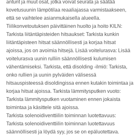
anturit ja muut osat, jotka voivat seurata ja säätää
kovetusuunin lämpötilaa reaaliajassa varmistaakseen,
että se vaihtelee asianmukaisella alueella.
Tiilikonvetoutuksen päivittäinen huolto ja hoito KILN:
Tarkista liitäntäpisteiden hitsaukset: Tarkista kunkin
liitäntäpisteen hitsat säännöllisesti ja korjaa hitsat
ajoissa, jos on avoimia hitsejä. Lisää voitelurasva: Lisää
voitelurasva uunin rulliin säännöllisesti kulumisen
vähentämiseksi. Tarkista, että disolding -ilmiö: Tarkista,
onko rullien ja uunin pylväiden välisessä
hitsauspisteessä disoldingissa ennen kutakin toimintaa ja
korjaa hitsat ajoissa. Tarkista lämmitysputken vuoto:
Tarkista lämmitysputken vuotaminen ennen jokaista
toimintaa ja käsittele sitä ajoissa.
Tarkista solenoidiventtiilin toiminnan luotettavuus:
Tarkista solenoidiventtiilin toiminnan luotettavuus
säännöllisesti ja löydä syy, jos se on epäluotettava.